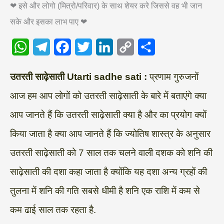
❤ इसे और लोगो (मित्रो/परिवार) के साथ शेयर करे जिससे वह भी जान
सके और इसका लाभ पाए ❤
W
T
F
T
L
C
S
उतरती साढ़ेसाती Utarti sadhe sati :
प्रणाम गुरुजनों
h
e
a
w
i
o
h
आज हम आप लोगों को उतरती साढ़ेसाती के बारे में बताएंगे क्या
a
l
c
i
n
p
a
आप जानते हैं कि उतरती साढ़ेसाती क्या है और का प्रयोग क्यों
t
e
e
t
k
y
r
s
g
b
t
e
L
e
किया जाता है क्या आप जानते हैं कि ज्योतिष शास्त्र के अनुसार
A
r
o
e
d
i
उतरती साढ़ेसाती को 7 साल तक चलने वाली दशक को शनि की
p
a
o
r
I
n
साढ़ेसाती की दशा कहा जाता है क्योंकि यह दशा अन्य ग्रहों की
p
m
k
n
k
तुलना में शनि की गति सबसे धीमी है शनि एक राशि में कम से
कम ढाई साल तक रहता है.