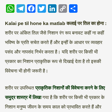
W
T
F
T
L
C
S
Kalai pe til hone ka matlab कलाई पर तिल का होना :
h
e
a
w
i
o
h
शरीर पर अंकित तिल जैसे निशान रंग रूप बनावट कहीं ना कहीं
a
l
c
i
n
p
a
भविष्य के प्रति सचेत करते हैं और इन्हीं के आधार पर व्यवहार
t
e
e
t
k
y
r
s
g
b
t
e
L
e
पसंद और नापसंद निर्भर करता है। यदि शरीर पर किसी भी
A
r
o
e
d
i
प्रकार का निशान प्राकृतिक रूप से दिखाई देता है तो इसकी
p
a
o
r
I
n
विवेचना भी होनी जरूरी है।
p
m
k
n
k
शरीर पर उपस्थित
प्राकृतिक निशानों की विवेचना करने के लिए
समुद्र शास्त्र में लिखा
गया है कि शरीर पर किसी भी प्रकार के
निशान मनुष्य जीवन के समय काल को प्रभावित करते हैं और