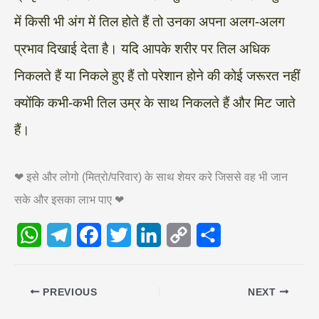
में किसी भी अंग में तिल होते हैं तो उनका अपना अलग-अलग
प्रभाव दिखाई देता है। यदि आपके शरीर पर तिल अधिक
निकलते हैं या निकले हुए हैं तो परेशान होने की कोई जरूरत नहीं
क्योंकि कभी-कभी तिल उम्र के साथ निकलते हैं और मिट जाते
हैं।
❤ इसे और लोगो (मित्रो/परिवार) के साथ शेयर करे जिससे वह भी जान
सके और इसका लाभ पाए ❤
W
T
F
T
L
C
S
h
e
a
w
i
o
h
PREVIOUS
NEXT
a
l
c
i
n
p
a