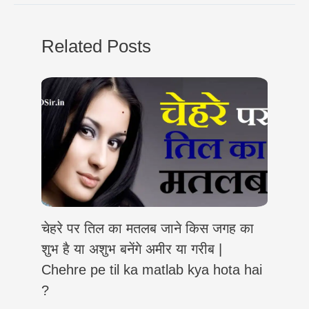
t
e
e
t
k
y
r
s
g
b
t
e
L
e
Related Posts
A
r
o
e
d
i
p
a
o
r
I
n
p
m
k
n
k
चेहरे पर तिल का मतलब जाने किस जगह का
शुभ है या अशुभ बनेंगे अमीर या गरीब |
Chehre pe til ka matlab kya hota hai
?