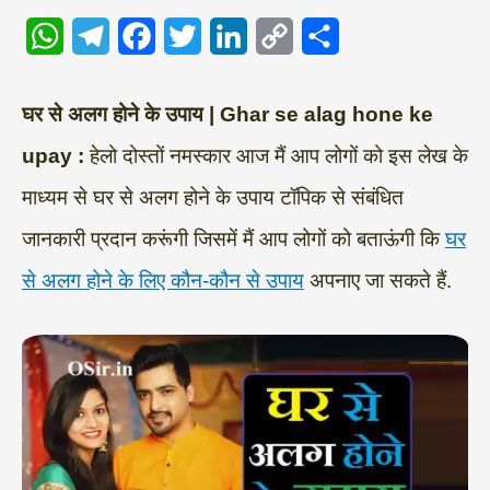
W
T
F
T
L
C
S
h
e
a
w
i
o
h
a
l
c
i
n
p
a
घर से अलग होने के उपाय | Ghar se alag hone ke
t
e
e
t
k
y
r
upay :
हेलो दोस्तों नमस्कार आज मैं आप लोगों को इस लेख के
s
g
b
t
e
L
e
माध्यम से घर से अलग होने के उपाय टॉपिक से संबंधित
A
r
o
e
d
i
जानकारी प्रदान करूंगी जिसमें मैं आप लोगों को बताऊंगी कि
घर
p
a
o
r
I
n
से अलग होने के लिए कौन-कौन से उपाय
अपनाए जा सकते हैं.
p
m
k
n
k