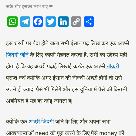
सके और इसका लाभ पाए ❤
W
T
F
T
L
C
S
h
e
a
w
i
o
h
a
l
c
i
n
p
a
इस धरती पर पैदा होने वाला सभी इंसान पढ़ लिख कर एक अच्छी
t
e
e
t
k
y
r
जिंदगी जीने
के लिए काफी मेहनत करता है, सभी का उद्देश्य यही
s
g
b
t
e
L
e
होता है कि वह अच्छी पढ़ाई लिखाई करके एक अच्छी
नौकरी
A
r
o
e
d
i
प्राप्त करें क्योंकि अगर इंसान की नौकरी अच्छी होगी तो उसे
p
a
o
r
I
n
उतने ही ज्यादा पैसे भी मिलेंगे और इस दुनिया में पैसे की कितनी
p
m
k
n
k
अहमियत है यह हर कोई जानता है|
क्योंकि एक
अच्छी जिंदगी
जीने के लिए और अपनी सभी
आवश्यकताओं need को पूरा करने के लिए पैसे money की