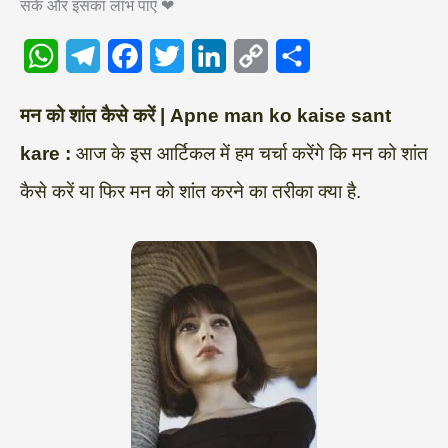
सके और इसका लाभ पाए ❤
W
T
F
T
L
C
S
मन को शांत कैसे करें | Apne man ko kaise sant
h
e
a
w
i
o
h
kare :
आज के इस आर्टिकल में हम चर्चा करेंगे कि मन को शांत
a
l
c
i
n
p
a
कैसे करें या फिर मन को शांत करने का तरीका क्या है.
t
e
e
t
k
y
r
s
g
b
t
e
L
e
A
r
o
e
d
i
p
a
o
r
I
n
p
m
k
n
k