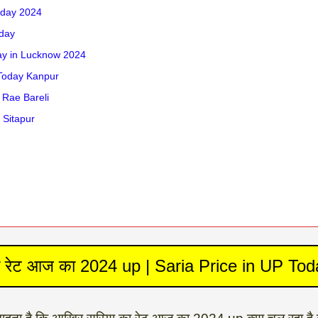
Today 2024
oday
day in Lucknow 2024
e Today Kanpur
n Rae Bareli
n Sitapur
ा रेट आज का 2024 up | Saria Price in UP To