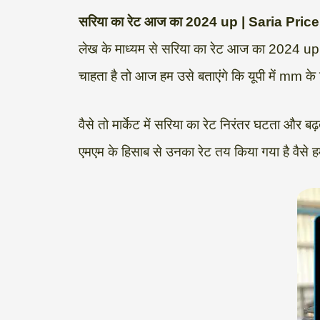
a
l
c
i
n
p
a
सरिया का रेट आज का 2024 up | Saria Pri
t
e
e
t
k
y
r
लेख के माध्यम से सरिया का रेट आज का 2024 up के बा
s
g
b
t
e
L
e
चाहता है तो आज हम उसे बताएंगे कि यूपी में mm के
A
r
o
e
d
i
p
a
o
r
I
n
वैसे तो मार्केट में सरिया का रेट निरंतर घटता 
p
m
k
n
k
एमएम के हिसाब से उनका रेट तय किया गया है वैसे हम