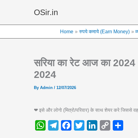
Skip
OSir.in
to
content
Home
रुपये कमाये (Earn Money)
व
सरिया का रेट आज का 2024 u
2024
By
Admin
/
12/07/2026
❤ इसे और लोगो (मित्रो/परिवार) के साथ शेयर करे जिससे
W
T
F
T
L
C
S
h
e
a
w
i
o
h