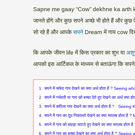
a
l
c
i
n
p
a
Sapne me gaay “Cow” dekhne ka arth kya hota 
t
e
e
t
k
y
r
जानते होंगे और कुछ सपने अच्छे भी होते हैं और कु
s
g
b
t
e
L
e
सो रहे हैं और आपके
सपने
Dream में गाय cow दिखा
A
r
o
e
d
i
p
a
o
r
I
n
कि आपके जीवन life में किस प्रकार का शुभ या
अशु
p
m
k
n
k
आपको इस आर्टिकल के माध्यम से बताऊंगा कि सपने 
1.
सपने में सफेद गाय देखने का क्या अर्थ होता है ? Seeing 
2.
सपने में गर्भवती या गाय को बच्चा देते हुए देखने का अर्थ क
3.
सपने में कपिला गाय देखने का क्या अर्थ होता है ? : Seei
4.
सपने में गाय का दूध निकालते देखने का क्या मतलब होता है
5.
सपने में गाय को बछड़ा चाटते हुए देखने का क्या मतलब होत
6.
सपने में गाय का बच्चा देखने का क्या अर्थ होता है ? See