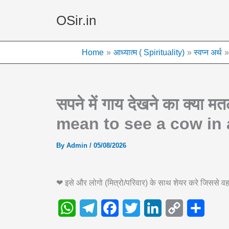
Skip
OSir.in
to
content
Home
आध्यात्म ( Spirituality)
स्वप्न अर्थ
सपने में गाय देखने का क्या 
mean to see a cow in
By
Admin
/
05/08/2026
❤ इसे और लोगो (मित्रो/परिवार) के साथ शेयर करे जिससे
W
T
F
T
L
C
S
h
e
a
w
i
o
h