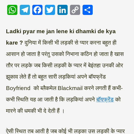
W
T
F
T
L
C
S
h
e
a
w
i
o
h
a
l
c
i
n
p
a
Ladki pyar me jan lene ki dhamki de kya
t
e
e
t
k
y
r
kare ?
दुनिया में किसी भी लड़की से प्यार करना बहुत ही
s
g
b
t
e
L
e
आसान हो जाता है परंतु उसको निभाना कठिन हो जाता है खास
A
r
o
e
d
i
तौर पर लड़के जब किसी लड़की के प्यार में बेइंतहा उनकी ओर
p
a
o
r
I
n
झुकाव लेते हैं तो बहुत सारी लड़कियां अपने बॉयफ्रेंड
p
m
k
n
k
Boyfriend को ब्लैकमेल Blackmail करने लगती हैं कभी-
कभी स्थिति यह आ जाती है कि लड़कियां अपने
बॉयफ्रेंड
को
मारने की धमकी भी दे देती हैं ।
ऐसी स्थित तब आती है जब कोई भी लड़का उस लड़की के प्यार