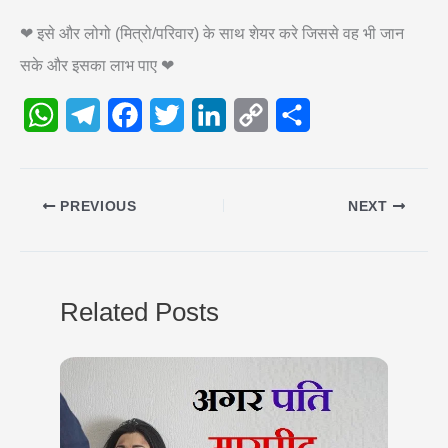
❤ इसे और लोगो (मित्रो/परिवार) के साथ शेयर करे जिससे वह भी जान
सके और इसका लाभ पाए ❤
W
T
F
T
L
C
S
h
e
a
w
i
o
h
a
l
c
i
n
p
a
PREVIOUS
NEXT
t
e
e
t
k
y
r
s
g
b
t
e
L
e
A
r
o
e
d
i
Related Posts
p
a
o
r
I
n
p
m
k
n
k