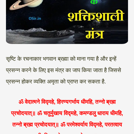
सृष्टि के रचनाकार भगवान ब्रह्मा को माना गया है और इन्हें
प्रसन्न करने के लिए इस मंत्र का जाप किया जाता है जिससे
प्रसन्न होकर व्यक्ति अमृता को प्राप्त कर सकता है.
ॐ वेदात्मने विद्महे, हिरण्यगर्भाय धीमहि, तन्नो ब्रह्म
प्रचोदयात्॥ ॐ चतुर्मुखाय विद्महे, कमण्डलु धाराय धीमहि,
तन्नो ब्रह्म प्रचोदयात्॥ ॐ परमेश्वर्याय विद्महे, परतत्वाय