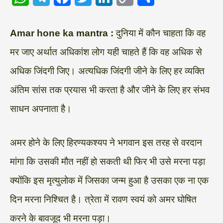
h
e
a
w
i
o
h
a
l
c
i
n
p
a
Amar hone ka mantra :
दुनिया में कौन चाहता कि वह
t
e
e
t
k
y
r
मर जाए अर्थात अधिकांश लोग यही चाहते हैं कि वह अधिक से
s
g
b
t
e
L
e
अधिक जिंदगी जिए। अत्यधिक जिंदगी जीने के लिए हर व्यक्ति
A
r
o
e
d
i
अंतिम सांस तक प्रयास भी करता है और जीने के लिए हर संभव
p
a
o
r
I
n
साधन अपनाता है।
p
m
k
n
k
अमर होने के लिए हिरण्यकश्यप ने भगवान इस तरह से वरदान
मांगा कि उसकी मौत नहीं हो सकती थी फिर भी उसे मरना पड़ा
क्योंकि इस मृत्युलोक में जिसका जन्म हुआ है उसका एक ना एक
दिन मरना निश्चित है। त्रेता में रावण स्वयं को अमर घोषित
करने के बावजूद भी मरना पड़ा।