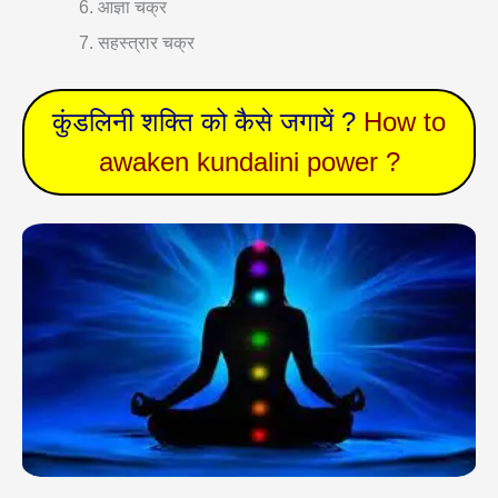
आज्ञा चक्र
सहस्त्रार चक्र
कुंडलिनी शक्ति को कैसे जगायें ?
How to
awaken kundalini power ?