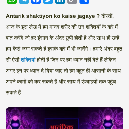
W
T
F
T
L
C
S
Antarik shaktiyon ko kaise jagaye ?
दोस्तों,
h
e
a
w
i
o
h
आज के इस लेख में हम मानव शरीर की उन शक्तियों के बारे में
a
l
c
i
n
p
a
बात करेंगे जो हर इंसान के अंदर छुपी होती है और साथ ही उन्हें
t
e
e
t
k
y
r
s
g
b
t
e
L
e
हम कैसे जगा सकते हैं इसके बारे में भी जानेंगे। हमारे अंदर बहुत
A
r
o
e
d
i
सी ऐसी
शक्तियां
होती हैं जिन पर हम ध्यान नहीं देते हैं लेकिन
p
a
o
r
I
n
अगर इन पर ध्यान दे दिया जाए तो हम बहुत ही आसानी के साथ
p
m
k
n
k
अपने कामों को कर सकते हैं और साथ में ऊंचाइयों तक पहुंच
सकते हैं।