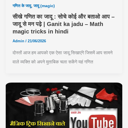
,
गणित के जादू
जादू (magic)
सीखे गणित का जादू : सोचे कोई और बताओ आप –
जादू से मन पढ़े | Ganit ka jadu – Math
magic tricks in hindi
Admin
/
21/06/2026
दोस्तों आज हम आपको एक ऐसा जादू सिखाएंगे जिसमें आप सामने
वाले व्यक्ति को अपने मुताबिक चला सकेंगे यहं गणित