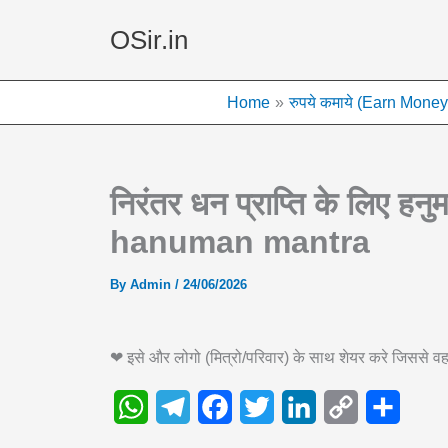
Skip
OSir.in
to
content
Home
रुपये कमाये (Earn Money
निरंतर धन प्राप्ति के लिए ह
hanuman mantra
By
Admin
/
24/06/2026
❤ इसे और लोगो (मित्रो/परिवार) के साथ शेयर करे जिससे
W
T
F
T
L
C
S
h
e
a
w
i
o
h