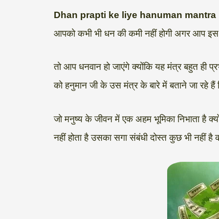
a
l
c
i
n
p
a
Dhan prapti ke liye hanuman mantra 
t
e
e
t
k
y
r
आपको कभी भी धन की कमी नहीं होगी अगर आप इस मंत्
s
g
b
t
e
L
e
A
r
o
e
d
i
तो आप धनवान हो जाएंगे क्योंकि यह मंत्र बहुत ही प
p
a
o
r
I
n
को हनुमान जी के उस मंत्र के बारे में बताने जा रहे 
p
m
k
n
k
जो मनुष्य के जीवन में एक अहम भूमिका निभाता है क्
नहीं होता है उसका सगा संबंधी दोस्त कुछ भी नहीं है 