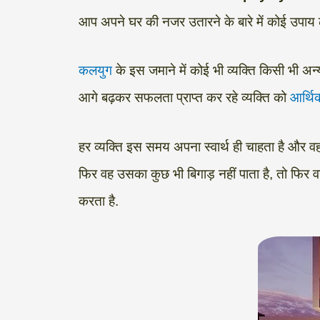
t
e
e
t
k
y
r
आप अपने घर की नजर उतारने के बारे में कोई उपाय ढू
s
g
b
t
e
L
e
A
r
o
e
d
i
कलयुग
के इस जमाने में कोई भी व्यक्ति किसी भी 
p
a
o
r
I
n
आगे बढ़कर सफलता प्राप्त कर रहे व्यक्ति को
आर्थि
p
m
k
n
k
हर व्यक्ति इस समय अपना स्वार्थ ही चाहता है और वह 
फिर वह उसका कुछ भी बिगाड़ नहीं पाता है, तो फिर 
करता है.