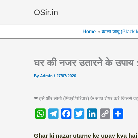
Skip
OSir.in
to
content
Home
काला जादू (Black 
घर की नजर उतारने के उपा
By
Admin
/
27/07/2026
❤ इसे और लोगो (मित्रो/परिवार) के साथ शेयर करे जिससे
W
T
F
T
L
C
S
h
e
a
w
i
o
h
a
l
c
i
n
p
a
Ghar ki nazar utarne ke upay kya hai