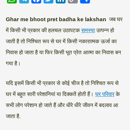
h
e
a
w
i
o
h
a
l
c
i
n
p
a
Ghar me bhoot pret badha ke lakshan
जब घर
t
e
e
t
k
y
r
में किसी भी प्रकार की हलचल उठापटक
समस्या
उत्पन्न हो
s
g
b
t
e
L
e
जाती है तो निश्चित रूप से घर में किसी नकारात्मक ऊर्जा का
A
r
o
e
d
i
निवास हो जाता है या फिर किसी भूत प्रेत आत्मा का निवास बन
p
a
o
r
I
n
गया है।
p
m
k
n
k
यदि इसमें किसी भी प्रकार से कोई चीज है तो निश्चित रूप से
घर में बहुत सारी परेशानियां या दिक्कतें होती हैं।
घर परिवार
के
सभी लोग परेशान हो जाते हैं और धीरे धीरे जीवन में बदलाव आ
जाता है.