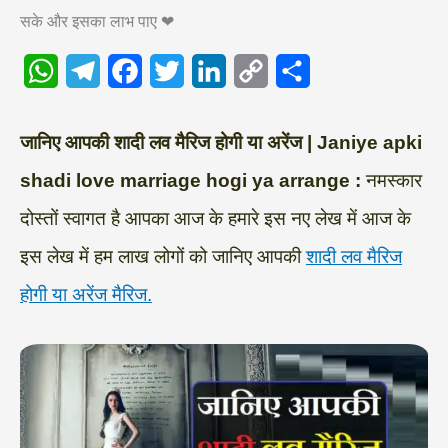
सके और इसका लाभ पाए ❤
W
T
F
T
L
C
S
h
e
a
w
i
o
h
a
l
c
i
n
p
a
जानिए आपकी शादी लव मैरिज होगी या अरेंज | Janiye apki
t
e
e
t
k
y
r
shadi love marriage hogi ya arrange :
नमस्कार
s
g
b
t
e
L
e
दोस्तों स्वागत है आपका आज के हमारे इस नए लेख में आज के
A
r
o
e
d
i
इस लेख में हम लाख लोगों को जानिए आपकी
शादी लव मैरिज
p
a
o
r
I
n
होगी या अरेंज मैरिज.
p
m
k
n
k