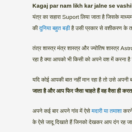
Kagaj par nam likh kar jalne se vash
h
e
a
w
i
o
h
यंत्र का सहारा Suport लिया जाता है जिसके माध्यम 
a
l
c
i
n
p
a
की
दुनिया बहुत बड़ी
है उसी प्रकार से वशीकरण के तरी
t
e
e
t
k
y
r
s
g
b
t
e
L
e
तंत्र शास्त्र मंत्र शास्त्र और ज्योतिष शास्त्र As
A
r
o
e
d
i
p
a
o
r
I
n
रहा है क्या आपको भी किसी को अपने वश में करना है
p
m
k
n
k
यदि कोई आपकी बात नहीं मान रहा है तो उसे अपनी 
जाता है और आप फिर जैसा चाहते हैं वह वैसा ही करता
अपने कई बार अपने गांव में ऐसे
मदारी या तमाशा
करने
के ऐसे जादू दिखाते हैं जिनको देखकर आप दंग रह जाते