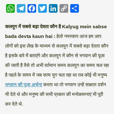
W
T
F
T
L
C
S
h
e
a
w
i
o
h
a
l
c
i
n
p
a
कलयुग में सबसे बड़ा देवता कौन है Kalyug mein sabse
t
e
e
t
k
y
r
bada devta kaun hai :
हेलो नमस्कार आज हम आप
s
g
b
t
e
L
e
लोगों को इस लेख के माध्यम से कलयुग में सबसे बड़ा देवता कौन
A
r
o
e
d
i
है इसके बारे में बताएंगे और कलयुग में कौन से भगवान की पूजा
p
a
o
r
I
n
की जाती है वैसे तो अभी वर्तमान समय कलयुग का समय चल रहा
p
m
k
n
k
है पहले के समय में जब सत्य युग चल रहा था तब कोई भी मनुष्य
भगवान की पूजा अर्चना
करता था तो भगवान उन्हें साक्षात दर्शन
भी देते थे और मनुष्य की सभी प्रकार की मनोकामनाएं भी पूरी
कर देते थे.