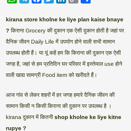
h
e
a
w
i
o
h
a
l
c
i
n
p
a
kirana store kholne ke liye plan kaise bnaye
t
e
e
t
k
y
r
?
किराना Grocery की दुकान एक ऐसी दुकान होती है जहां पर
s
g
b
t
e
L
e
दैनिक जीवन Daily Life में उपयोग होने वाली सभी सामान
A
r
o
e
d
i
उपलब्ध होती हैं। या यूं कहें हम कि किराना की दुकान एक ऐसी
p
a
o
r
I
n
जगह है, जहां से हम प्रतिदिन घर परिवार में इस्तेमाल use होने
p
m
k
n
k
वाली खाद्य सामग्री Food item को खरीदते हैं।
आज गांव से लेकर शहरों में हर जगह हमारे दैनिक जीवन की
सामान किसी न किसी किराना की दुकान पर उपलब्ध है ।
kirana दुकान में कितनी
shop kholne ke liye kitne
rupye ?