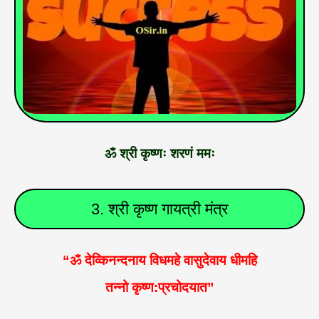
ॐ श्री कृष्णः शरणं ममः
3. श्री कृष्ण गायत्री मंत्र
“ॐ देव्किनन्दनाय विधमहे वासुदेवाय धीमहि
तन्नो कृष्ण:प्रचोदयात”