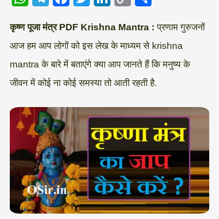
W
T
F
T
L
C
S
कृष्ण पूजा मंत्र PDF Krishna Mantra :
प्रणाम गुरुजनों
h
e
a
w
i
o
h
आज हम आप लोगों को इस लेख के माध्यम से krishna
a
l
c
i
n
p
a
mantra के बारे में बताएंगे क्या आप जानते हैं कि मनुष्य के
t
e
e
t
k
y
r
s
g
b
t
e
L
e
जीवन में कोई ना कोई समस्या तो आती रहती है.
A
r
o
e
d
i
p
a
o
r
I
n
p
m
k
n
k