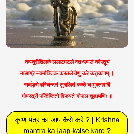
कस्तूरीतिलकं ललाटपटले वक्षःस्थले कौस्तुभं
नासाग्रे नवमौक्तिकं करतले वेणुं करे कङ्कणम् ।
सर्वाङ्गे हरिचन्दनं सुललितं कण्ठे च मुक्तावलिं
गोपस्त्री परिवेष्टितो विजयते गोपाल चूडामणिः ॥
कृष्ण मंत्र का जाप कैसे करें ? | Krishna
mantra ka jaap kaise kare ?