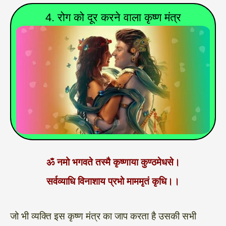
4. रोग को दूर करने वाला कृष्ण मंत्र
ॐ नमो भगवते तस्मै कृष्णाया कुण्ठमेधसे।
सर्वव्याधि विनाशाय प्रभो माममृतं कृधि।।
जो भी व्यक्ति इस कृष्ण मंत्र का जाप करता है उसकी सभी