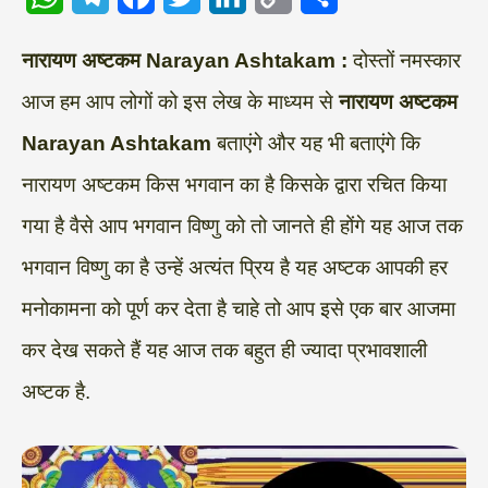
W
T
F
T
L
C
S
नारायण अष्टकम Narayan Ashtakam :
दोस्तों नमस्कार
h
e
a
w
i
o
h
आज हम आप लोगों को इस लेख के माध्यम से
नारायण अष्टकम
a
l
c
i
n
p
a
Narayan Ashtakam
बताएंगे और यह भी बताएंगे कि
t
e
e
t
k
y
r
s
g
b
t
e
L
e
नारायण अष्टकम किस भगवान का है किसके द्वारा रचित किया
A
r
o
e
d
i
गया है वैसे आप भगवान विष्णु को तो जानते ही होंगे यह आज तक
p
a
o
r
I
n
भगवान विष्णु का है उन्हें अत्यंत प्रिय है यह अष्टक आपकी हर
p
m
k
n
k
मनोकामना को पूर्ण कर देता है चाहे तो आप इसे एक बार आजमा
कर देख सकते हैं यह आज तक बहुत ही ज्यादा प्रभावशाली
अष्टक है.