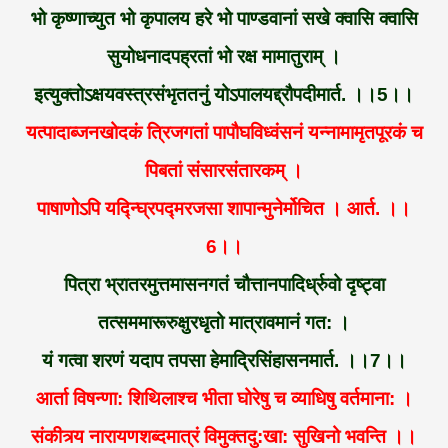
भो कृष्णाच्युत भो कृपालय हरे भो पाण्डवानां सखे क्वासि क्वासि
सुयोधनादपह्रतां भो रक्ष मामातुराम् ।
इत्युक्तोऽक्षयवस्त्रसंभृततनुं योऽपालयद्द्रौपदीमार्त. ।।5।।
यत्पादाब्जनखोदकं त्रिजगतां पापौघविध्वंसनं यन्नामामृतपूरकं च
पिबतां संसारसंतारकम् ।
पाषाणोऽपि यद्न्घ्रिपद्मरजसा शापान्मुनेर्मोचित । आर्त. ।।
6।।
पित्रा भ्रातरमुत्तमासनगतं चौत्तानपादिर्ध्रुवो दृष्ट्वा
तत्सममारूरुक्षुरधृतो मात्रावमानं गत: ।
यं गत्वा शरणं यदाप तपसा हेमाद्रिसिंहासनमार्त. ।।7।।
आर्ता विषन्णा: शिथिलाश्च भीता घोरेषु च व्याधिषु वर्तमाना: ।
संकीत्र्य नारायणशब्दमात्रं विमुक्तदु:खा: सुखिनो भवन्ति ।।