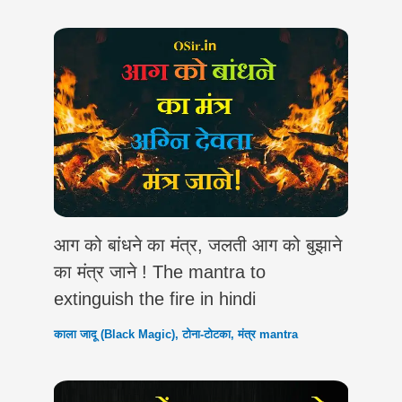
A
r
o
e
d
i
p
a
o
r
I
n
p
m
k
n
k
आग को बांधने का मंत्र, जलती आग को बुझाने
का मंत्र जाने ! The mantra to
extinguish the fire in hindi
काला जादू (Black Magic)
,
टोना-टोटका
,
मंत्र mantra