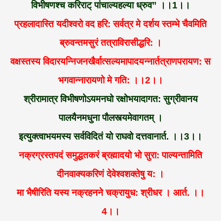
विभीषणश्च करिराट् पांचाल्यहल्या ध्रुव” ।।1।।
प्रहलादास्ति यदीश्वरो वद हरि: सर्वत्र मे दर्शय स्तम्भे चैवमिति
ब्रुवन्तमसुरं तत्राविरासीद्धरि: ।
वक्षस्तस्य विदारयन्निजनखैर्वात्सल्यमापादयन्नार्तत्राणपरायण: स
भगवान्नारायणो मे गति: ।।2।।
श्रीरामात्र विभीषणोऽयमनघो रक्षोभयादागत: सुग्रीवानय
पालयैनमधुना पौलस्त्यमेवागतम् ।
इत्युक्त्वाभयमस्य सर्वविदितं यो राघवो दत्तवानार्त. ।।3।।
नक्रग्रस्तपदं समुद्धतकरं ब्रह्मादयो भो सुरा: पाल्यन्तामिति
दीनवाक्यकरिणं देवेश्वशक्तेषु य: ।
मा भैषीरिति यस्य नक्रहनने चक्रायुध: श्रीधर । आर्त. ।।
4।।