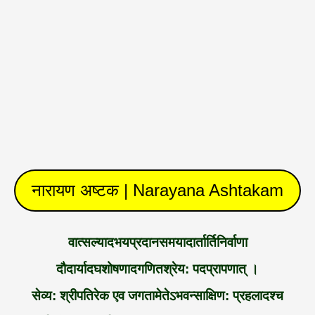
नारायण अष्टक | Narayana Ashtakam
वात्सल्यादभयप्रदानसमयादार्तार्तिनिर्वाणा
दौदार्यादघशोषणादगणितश्रेय: पदप्रापणात् ।
सेव्य: श्रीपतिरेक एव जगतामेतेऽभवन्साक्षिण: प्रहलादश्च