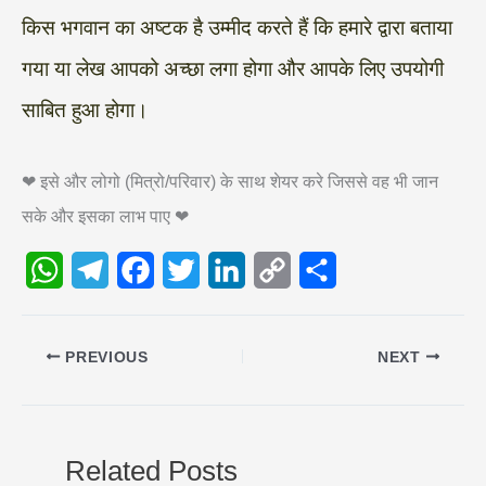
किस भगवान का अष्टक है उम्मीद करते हैं कि हमारे द्वारा बताया
गया या लेख आपको अच्छा लगा होगा और आपके लिए उपयोगी
साबित हुआ होगा।
❤ इसे और लोगो (मित्रो/परिवार) के साथ शेयर करे जिससे वह भी जान
सके और इसका लाभ पाए ❤
W
T
F
T
L
C
S
h
e
a
w
i
o
h
PREVIOUS
NEXT
a
l
c
i
n
p
a
t
e
e
t
k
y
r
s
g
b
t
e
L
e
Related Posts