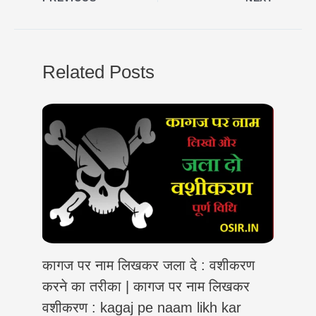
t
e
e
t
k
y
r
s
g
b
t
e
L
e
A
r
o
e
d
i
Related Posts
p
a
o
r
I
n
p
m
k
n
k
कागज पर नाम लिखकर जला दे : वशीकरण
करने का तरीका | कागज पर नाम लिखकर
वशीकरण : kagaj pe naam likh kar