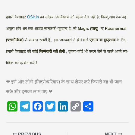
हमारी वेबसाइट
OSir.in
का उदेश्य अंधविश्वास को बढ़ावा देना नही है, किन्तु आप तक वह
अमूल्य और अब तक अज्ञात जानकारी पहुचाना है, जो
Magic (जादू)
या
Paranormal
(परालौकिक)
से सम्बन्ध रखती है , इस जानकारी से होने वाले
प्रभाव या दुष्प्रभाव
के लिए
हमारी वेबसाइट की
कोई जिम्मेदारी नही होगी
, कृपया-कोई भी कदम लेने से पहले अपने स्वा-
विवेक का प्रयोग करे !
❤ इसे और लोगो (मित्रो/परिवार) के साथ शेयर करे जिससे वह भी जान
सके और इसका लाभ पाए ❤
W
T
F
T
L
C
S
h
e
a
w
i
o
h
a
l
c
i
n
p
a
PREVIOUS
NEXT