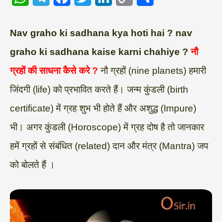
h
e
a
w
i
o
h
a
l
c
i
n
p
a
Nav graho ki sadhana kya hoti hai ? nav
t
e
e
t
k
y
r
graho ki sadhana kaise karni chahiye ?
नौ
s
g
b
t
e
L
e
ग्रहों की साधना कैसे करे ?
नौ ग्रहों (nine planets) हमारी
A
r
o
e
d
i
जिंदगी (life) को प्रभावित करते हैं। जन्म कुंडली (birth
p
a
o
r
I
n
certificate) में ग्रह शुभ भी होते हैं और अशुद्ध (Impure)
p
m
k
n
k
भी। अगर कुंडली (Horoscope) में ग्रह दोष है तो जानकार
हमें ग्रहों से संबंधित (related) दान और मंत्र (Mantra) जप
को बोलते हैं ।