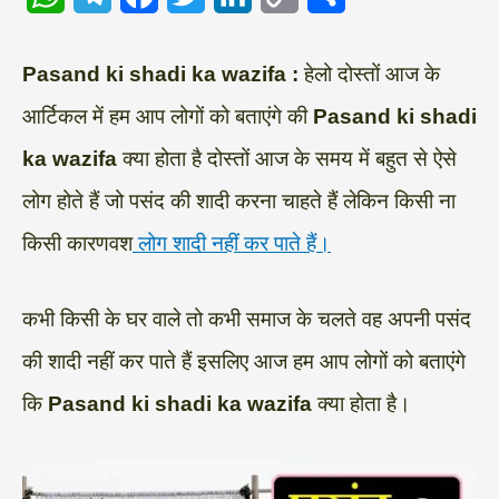
h
e
a
w
i
o
h
a
l
c
i
n
p
a
Pasand ki shadi ka wazifa :
हेलो दोस्तों आज के
t
e
e
t
k
y
r
आर्टिकल में हम आप लोगों को बताएंगे की
Pasand ki shadi
s
g
b
t
e
L
e
ka wazifa
क्या होता है दोस्तों आज के समय में बहुत से ऐसे
A
r
o
e
d
i
लोग होते हैं जो पसंद की शादी करना चाहते हैं लेकिन किसी ना
p
a
o
r
I
n
किसी कारणवश
लोग शादी नहीं कर पाते हैं।
p
m
k
n
k
कभी किसी के घर वाले तो कभी समाज के चलते वह अपनी पसंद
की शादी नहीं कर पाते हैं इसलिए आज हम आप लोगों को बताएंगे
कि
Pasand ki shadi ka wazifa
क्या होता है।