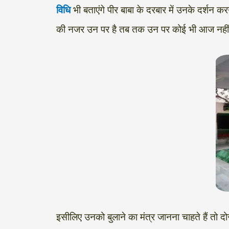
विधि
भी बताएंगे पीर बाबा के दरबार में उनके दर्शन 
a
l
c
i
n
p
a
की नजर उन पर है तब तक उन पर कोई भी आज नहीं आएगी 
t
e
e
t
k
y
r
s
g
b
t
e
L
e
A
r
o
e
d
i
p
a
o
r
I
n
p
m
k
n
k
इसीलिए उनको बुलाने का मंत्र जानना चाहते हैं तो दो