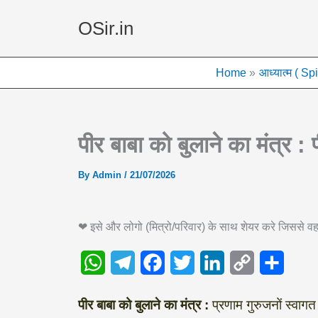
Skip
OSir.in
to
content
Home
आध्यात्म ( Spi
पीर बाबा को बुलाने का मंत्र 
By
Admin
/
21/07/2026
❤ इसे और लोगो (मित्रो/परिवार) के साथ शेयर करे जिससे
W
T
F
T
L
C
S
पीर बाबा को बुलाने का मंत्र :
प्रणाम गुरुजनों स्वाग
h
e
a
w
i
o
h