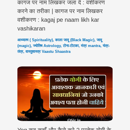
कागज पर नाम लिखकर जला दे : वशीकरण
करने का तरीका | कागज पर नाम लिखकर
वशीकरण : kagaj pe naam likh kar
vashikaran
आध्यात्म ( Spirituality)
,
काला जादू (Black Magic)
,
जादू
(magic)
,
ज्योतिष Astrology
,
टोना-टोटका
,
मंत्र mantra
,
यंत्र-
तंत्र
,
वास्तुशास्त्र Vaastu Shaastra
Yog कब,कहाँ और कैसे करे ? प्रतेक योगी के