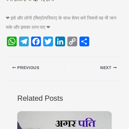
❤ इसे और लोगो (मित्रो/परिवार) के साथ शेयर करे जिससे वह भी जान
सके और इसका लाभ पाए ❤
W
T
F
T
L
C
S
h
e
a
w
i
o
h
a
l
c
i
n
p
a
PREVIOUS
NEXT
t
e
e
t
k
y
r
s
g
b
t
e
L
e
A
r
o
e
d
i
Related Posts
p
a
o
r
I
n
p
m
k
n
k