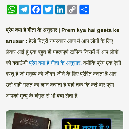
W
T
F
T
L
C
S
h
e
a
w
i
o
h
a
l
c
i
n
p
a
प्रेम क्या है गीता के अनुसार | Prem kya hai geeta ke
t
e
e
t
k
y
r
anusar :
हेलो मित्रों नमस्कार आज मैं आप लोगों के लिए
s
g
b
t
e
L
e
लेकर आई हूं एक बहुत ही महत्वपूर्ण टॉपिक जिसमें मैं आप लोगों
A
r
o
e
d
i
को बताऊंगी
प्रेम क्या है गीता के अनुसार,
क्योंकि प्रेम एक ऐसी
p
a
o
r
I
n
वस्तु है जो मनुष्य को जीवन जीने के लिए प्रेरित करता है और
p
m
k
n
k
उसे सही गलत का ज्ञान कराता है यहां तक कि कई बार प्रेम
आपको मृत्यु के चंगुल से भी बचा लेता है.