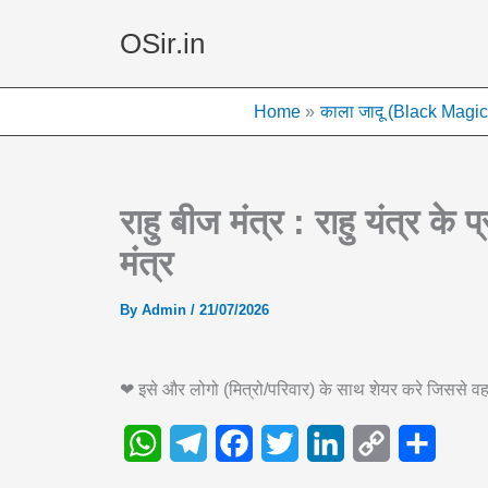
Skip
OSir.in
to
content
Home
काला जादू (Black Magic
राहु बीज मंत्र : राहु यंत्र
मंत्र
By
Admin
/
21/07/2026
❤ इसे और लोगो (मित्रो/परिवार) के साथ शेयर करे जिससे
W
T
F
T
L
C
S
h
e
a
w
i
o
h