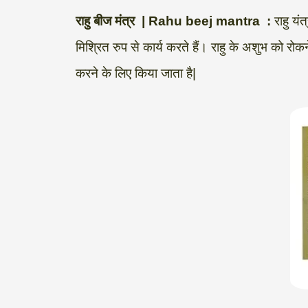
a
l
c
i
n
p
a
राहु बीज मंत्र | Rahu beej mantra :
राहु यं
t
e
e
t
k
y
r
मिश्रित रुप से कार्य करते हैं। राहु के अशुभ को रोकने
s
g
b
t
e
L
e
करने के लिए किया जाता है|
A
r
o
e
d
i
p
a
o
r
I
n
p
m
k
n
k