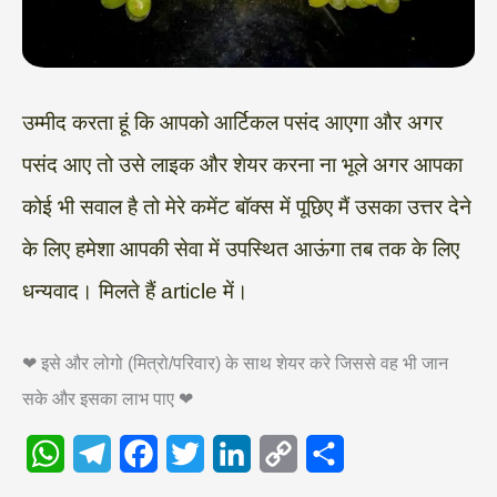
उम्मीद करता हूं कि आपको आर्टिकल पसंद आएगा और अगर
पसंद आए तो उसे लाइक और शेयर करना ना भूले अगर आपका
कोई भी सवाल है तो मेरे कमेंट बॉक्स में पूछिए मैं उसका उत्तर देने
के लिए हमेशा आपकी सेवा में उपस्थित आऊंगा तब तक के लिए
धन्यवाद। मिलते हैं article में।
❤ इसे और लोगो (मित्रो/परिवार) के साथ शेयर करे जिससे वह भी जान
सके और इसका लाभ पाए ❤
W
T
F
T
L
C
S
h
e
a
w
i
o
h