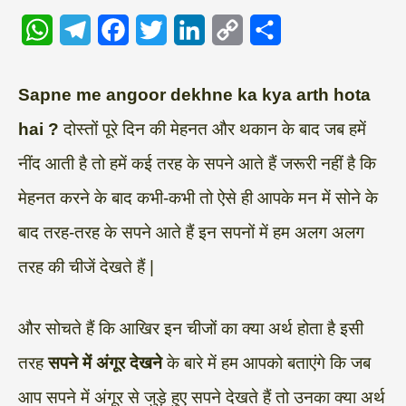
W
T
F
T
L
C
S
h
e
a
w
i
o
h
a
l
c
i
n
p
a
Sapne me angoor dekhne ka kya arth hota
t
e
e
t
k
y
r
hai ?
दोस्तों पूरे दिन की मेहनत और थकान के बाद जब हमें
s
g
b
t
e
L
e
नींद आती है तो हमें कई तरह के सपने आते हैं जरूरी नहीं है कि
A
r
o
e
d
i
मेहनत करने के बाद कभी-कभी तो ऐसे ही आपके मन में सोने के
p
a
o
r
I
n
बाद तरह-तरह के सपने आते हैं इन सपनों में हम अलग अलग
p
m
k
n
k
तरह की चीजें देखते हैं |
और सोचते हैं कि आखिर इन चीजों का क्या अर्थ होता है इसी
तरह
सपने में अंगूर देखने
के बारे में हम आपको बताएंगे कि जब
आप सपने में अंगूर से जुड़े हुए सपने देखते हैं तो उनका क्या अर्थ