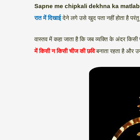
Sapne me chipkali dekhna ka matlab
h
e
a
w
i
o
h
रात में दिखाई
देने लगे उसे खुद पता नहीं होता है पर
a
l
c
i
n
p
a
t
e
e
t
k
y
r
वास्तव में कहा जाता है कि जब व्यक्ति के अंदर किसी
s
g
b
t
e
L
e
में किसी न किसी चीज की छवि
बनाता रहता है और उसक
A
r
o
e
d
i
p
a
o
r
I
n
p
m
k
n
k