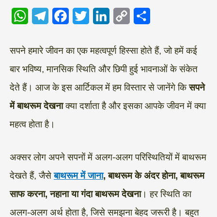
W
T
F
T
L
C
S
h
e
a
w
i
o
h
a
l
c
i
n
p
a
सपने हमारे जीवन का एक महत्वपूर्ण हिस्सा होते हैं, जो हमें कई
t
e
e
t
k
y
r
बार भविष्य, मानसिक स्थिति और छिपी हुई भावनाओं के संकेत
s
g
b
t
e
L
e
देते हैं। आज के इस आर्टिकल में हम विस्तार से जानेंगे कि
सपने
A
r
o
e
d
i
में बाथरूम देखना
क्या दर्शाता है और इसका आपके जीवन में क्या
p
a
o
r
I
n
महत्व होता है।
p
m
k
n
k
अक्सर लोग अपने सपनों में अलग-अलग परिस्थितियों में बाथरूम
देखते हैं, जैसे
बाथरूम में जाना
, बाथरूम के अंदर होना, बाथरूम
साफ करना, नहाना या गंदा बाथरूम देखना
। हर स्थिति का
अलग-अलग अर्थ होता है, जिसे समझना बेहद जरूरी है। बहुत