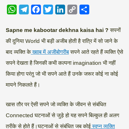
W
T
F
T
L
C
S
h
e
a
w
i
o
h
a
l
c
i
n
p
a
Sapne me kabootar dekhna kaisa hai ?
सपनों
t
e
e
t
k
y
r
की दुनिया World भी बड़ी अजीब होती है रात्रि में सो जाने के
s
g
b
t
e
L
e
बाद व्यक्ति के
ख्वाब में अजीबोगरीब
सपने आते रहते हैं व्यक्ति ऐसे
A
r
o
e
d
i
सपने देखता है जिनकी कभी कल्पना imagination भी नहीं
p
a
o
r
I
n
किया होगा परंतु जो भी सपने आते हैं उनके जरूर कोई ना कोई
p
m
k
n
k
मायने निकलते हैं।
खास तौर पर ऐसी सपने जो व्यक्ति के जीवन से संबंधित
Connected घटनाओं से जुड़े हो यह सपने बिल्कुल ही अलग
तरीके से होते हैं।घटनाओं से संबंधित जब कोई
स्वप्न व्यक्ति