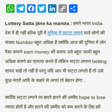
W
T
F
T
L
C
S
Lottery Satta jitne ka mantra :
हमारे भारत India
h
e
a
w
i
o
h
देश में ही नहीं बल्कि पूरी में
दुनिया में सट्टा लगाने
वाले लोगों की
a
l
c
i
n
p
a
संख्या Number बहुत अधिक है क्योंकि आज की दुनिया में लोग
t
e
e
t
k
y
r
s
g
b
t
e
L
e
पैसा कमाने earn money की बजाय उसे बहुत जल्दी बहुत
A
r
o
e
d
i
अधिक बनाने का प्रयास करते हैं लेकिन सट्टा लगाना betting
p
a
o
r
I
n
शायद सही तो नहीं है परंतु यदि आप भी सट्टा लगाते हैं तो उसे
p
m
k
n
k
कुछ मंत्रों आदि के सहारे से लगाएं तो बेहतर होगा .
क्योंकि सट्टा लगाने पर हमारे हारने की उम्मीद hope to lose
ज्यादा होती है और हारने की उम्मीद को कम करने के लिए हमें