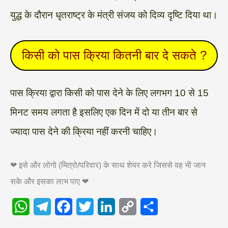
युद्ध के दौरान धृतराष्ट्र के मंत्री संजय को दिव्य दृष्टि दिया था।
किसी को पास क्रिया कितनी बार दे सकते ?
पास क्रिया द्वारा किसी को पास देने के लिए लगभग 10 से 15
मिनट समय लगता है इसलिए एक दिन में दो या तीन बार से
ज्यादा पास देने की क्रिया नहीं करनी चाहिए।
❤ इसे और लोगो (मित्रो/परिवार) के साथ शेयर करे जिससे वह भी जान
सके और इसका लाभ पाए ❤
W
T
F
T
L
C
S
h
e
a
w
i
o
h