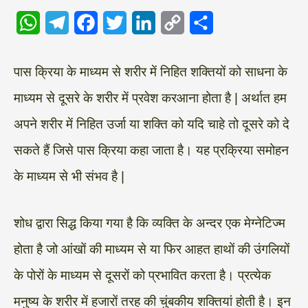
W
T
F
T
L
C
S
h
e
a
w
i
o
h
a
l
c
i
n
p
a
पास क्रिया के माध्यम से शरीर में निहित शक्तियों को साधना के
t
e
e
t
k
y
r
माध्यम से दूसरे के शरीर में प्रवेश करआना होता है | अर्थात हम
s
g
b
t
e
L
e
अपने शरीर में निहित उर्जा या शक्ति को यदि चाहे तो दूसरे को दे
A
r
o
e
d
i
सकते हैं जिसे पास क्रिया कहा जाता है। यह प्रक्रिया समोहन
p
a
o
r
I
n
के माध्यम से भी संभव है |
p
m
k
n
k
शोध द्वारा सिद्ध किया गया है कि व्यक्ति के अन्दर एक मेग्नेटिज्म
होता है जो आंखों की माध्यम से या फिर आहत हाथों की उंगलियों
के पोरों के माध्यम से दूसरों को प्रभावित करता है। प्रत्येक
मनुष्य के शरीर में हजारों तरह की चुंबकीय शक्तियां होती है। इन