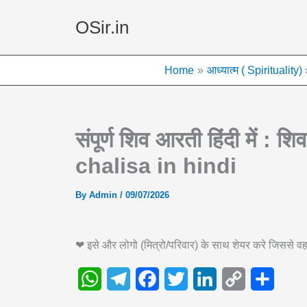
Skip
OSir.in
to
content
Home
आध्यात्म ( Spirituality)
संपूर्ण शिव आरती हिंदी में :
chalisa in hindi
By
Admin
/
09/07/2026
❤ इसे और लोगो (मित्रो/परिवार) के साथ शेयर करे जिससे
W
T
F
T
L
C
S
h
e
a
w
i
o
h