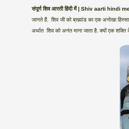
a
l
c
i
n
p
a
संपूर्ण शिव आरती हिंदी में | Shiv aarti hind
t
e
e
t
k
y
r
जानते हैं. शिव जी को ब्रह्मांड का एक अनोखा हिस्स
s
g
b
t
e
L
e
अर्थात शिव को अनंत माना जाता है. क्यों एक शक्ति के 
A
r
o
e
d
i
p
a
o
r
I
n
p
m
k
n
k