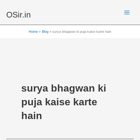
Skip
to
OSir.in
content
Home
Blog
surya bhagwan ki puja kaise karte hain
surya bhagwan ki
puja kaise karte
hain