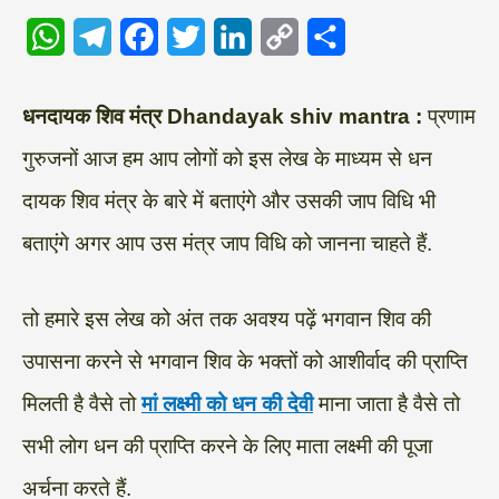
W
T
F
T
L
C
S
h
e
a
w
i
o
h
a
l
c
i
n
p
a
धनदायक शिव मंत्र Dhandayak shiv mantra :
प्रणाम
t
e
e
t
k
y
r
गुरुजनों आज हम आप लोगों को इस लेख के माध्यम से धन
s
g
b
t
e
L
e
दायक शिव मंत्र के बारे में बताएंगे और उसकी जाप विधि भी
A
r
o
e
d
i
बताएंगे अगर आप उस मंत्र जाप विधि को जानना चाहते हैं.
p
a
o
r
I
n
p
m
k
n
k
तो हमारे इस लेख को अंत तक अवश्य पढ़ें भगवान शिव की
उपासना करने से भगवान शिव के भक्तों को आशीर्वाद की प्राप्ति
मिलती है वैसे तो
मां लक्ष्मी को धन की देवी
माना जाता है वैसे तो
सभी लोग धन की प्राप्ति करने के लिए माता लक्ष्मी की पूजा
अर्चना करते हैं.