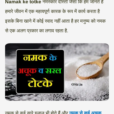
a
l
c
i
n
p
a
Namak ke totke
नमस्कार दोस्तों जैसा कि हम जानते हैं
t
e
e
t
k
y
r
हमारे जीवन में एक महत्वपूर्ण कारक के रूप में कार्य करता है
s
g
b
t
e
L
e
इसके बिना खाने में कोई स्वाद नहीं आता है हर मनुष्य को नमक
A
r
o
e
d
i
से एक अलग प्रकार का लगाव रहता है.
p
a
o
r
I
n
p
m
k
n
k
नमक से कई सारे इलाज भी होते हैं और
नमक से कई अचूक