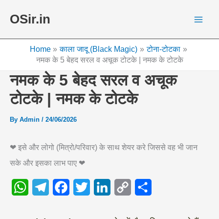
Skip
OSir.in
to
content
Home
काला जादू (Black Magic)
टोना-टोटका
नमक के 5 बेहद सरल व अचूक टोटके | नमक के टोटके
नमक के 5 बेहद सरल व अचूक
टोटके | नमक के टोटके
By
Admin
/
24/06/2026
❤ इसे और लोगो (मित्रो/परिवार) के साथ शेयर करे जिससे वह भी जान
सके और इसका लाभ पाए ❤
W
T
F
T
L
C
S
h
e
a
w
i
o
h