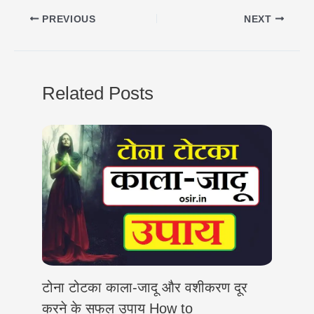
a
l
c
i
n
p
a
PREVIOUS
NEXT
t
e
e
t
k
y
r
s
g
b
t
e
L
e
A
r
o
e
d
i
Related Posts
p
a
o
r
I
n
p
m
k
n
k
टोना टोटका काला-जादू और वशीकरण दूर
करने के सफल उपाय How to