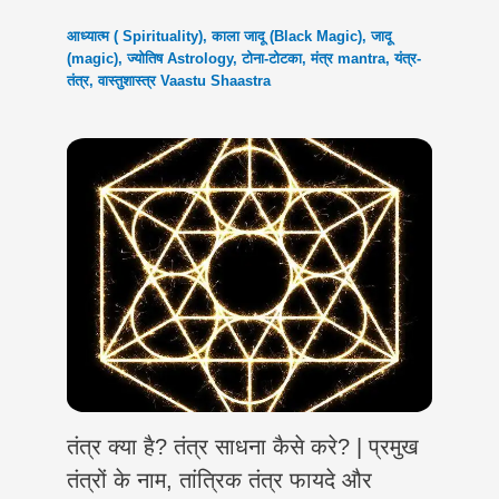
आध्यात्म ( Spirituality)
,
काला जादू (Black Magic)
,
जादू
(magic)
,
ज्योतिष Astrology
,
टोना-टोटका
,
मंत्र mantra
,
यंत्र-
तंत्र
,
वास्तुशास्त्र Vaastu Shaastra
तंत्र क्या है? तंत्र साधना कैसे करे? | प्रमुख
तंत्रों के नाम, तांत्रिक तंत्र फायदे और