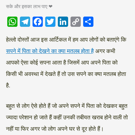
सके और इसका लाभ पाए ❤
W
T
F
T
L
C
S
हेल्लो दोस्तों आज इस आर्टिकल में हम आप लोगों को बताएंगे कि
h
e
a
w
i
o
h
सपने में पिता को देखने का क्या मतलब होता है
अगर कभी
a
l
c
i
n
p
a
आपको ऐसा कोई सपना आता है जिसमें आप अपने पिता को
t
e
e
t
k
y
r
s
g
b
t
e
L
e
किसी भी अवस्था में देखते हैं तो उस सपने का क्या मतलब होता
A
r
o
e
d
i
है.
p
a
o
r
I
n
p
m
k
n
k
बहुत से लोग ऐसे होते हैं जो अपने सपने में पिता को देखकर बहुत
ज्यादा परेशान हो जाते हैं कहीं उनकी तबीयत खराब होने वाली तो
नहीं या फिर अगर जो लोग अपने घर से दूर होते हैं।