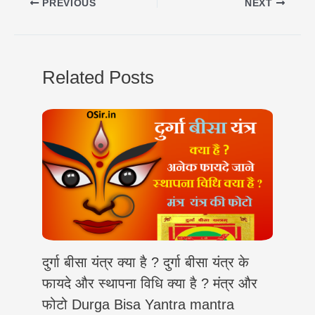
PREVIOUS
NEXT
t
e
e
t
k
y
r
s
g
b
t
e
L
e
A
r
o
e
d
i
Related Posts
p
a
o
r
I
n
p
m
k
n
k
दुर्गा बीसा यंत्र क्या है ? दुर्गा बीसा यंत्र के
फायदे और स्थापना विधि क्या है ? मंत्र और
फोटो Durga Bisa Yantra mantra