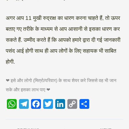
अगर आप 11 मुखी रुद्राक्ष का धारण करना चाहते हैं, तो ऊपर
बताए गए तरीके के माध्यम से आप आसानी से इसका धारण कर
सकते हैं. उम्मीद करते हैं कि आपको हमारे द्वारा दी गई जानकारी
पसंद आई होगी साथ ही आप लोगों के लिए सहायक भी साबित
होगी.
❤ इसे और लोगो (मित्रो/परिवार) के साथ शेयर करे जिससे वह भी जान
सके और इसका लाभ पाए ❤
W
T
F
T
L
C
S
h
e
a
w
i
o
h
a
l
c
i
n
p
a