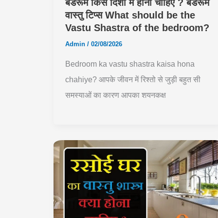
बेडरूम किस दिशा में होना चाहिए ? बेडरूम
वास्तु टिप्स What should be the
Vastu Shastra of the bedroom?
Admin
/
02/08/2026
Bedroom ka vastu shastra kaisa hona
chahiye? आपके जीवन में रिश्तो से जुड़ी बहुत सी
समस्याओं का कारण आपका शयनकक्ष