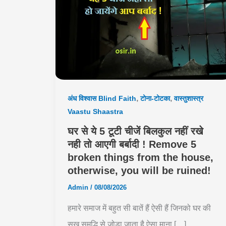
,
,
अंध विश्वास Blind Faith
टोना-टोटका
वास्तुशास्त्र
Vaastu Shaastra
घर से ये 5 टूटी चीजें बिलकुल नहीं रखे
नही तो आएगी बर्बादी ! Remove 5
broken things from the house,
otherwise, you will be ruined!
Admin
/
08/08/2026
हमारे समाज में बहुत सी बातें हैं ऐसी हैं जिनको घर की
सुख समृद्धि से जोड़ा जाता है ऐसा माना […]