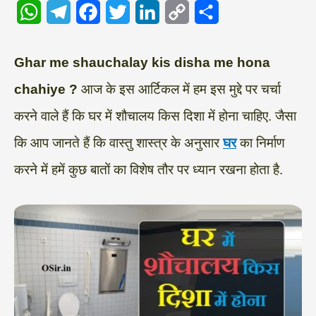
W
T
F
T
L
C
S
h
e
a
w
i
o
h
a
l
c
i
n
p
a
Ghar me shauchalay kis disha me hona
t
e
e
t
k
y
r
chahiye ?
आज के इस आर्टिकल में हम इस मुद्दे पर चर्चा
s
g
b
t
e
L
e
करने वाले हैं कि घर में शौचालय किस दिशा में होना चाहिए. जैसा
A
r
o
e
d
i
कि आप जानते हैं कि वास्तु शास्त्र के अनुसार
घर
का निर्माण
p
a
o
r
I
n
करने में हमें कुछ बातों का विशेष तौर पर ध्यान रखना होता है.
p
m
k
n
k