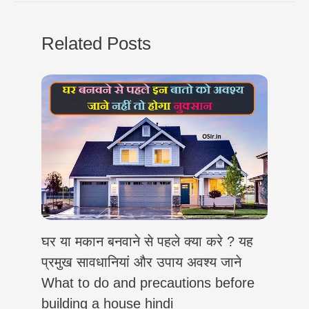
s
g
b
t
e
L
e
A
r
o
e
d
i
Related Posts
p
a
o
r
I
n
p
m
k
n
k
घर या मकान बनवाने से पहले क्या करे ? यह
प्रमुख सावधानियां और उपाय अवश्य जाने
What to do and precautions before
building a house hindi