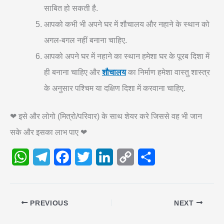
साबित हो सकती है.
आपको कभी भी अपने घर में शौचालय और नहाने के स्थान को
अगल-बगल नहीं बनाना चाहिए.
आपको अपने घर में नहाने का स्थान हमेशा घर के पूरब दिशा में
ही बनाना चाहिए और
शौचालय
का निर्माण हमेशा वास्तु शास्त्र
के अनुसार पश्चिम या दक्षिण दिशा में करवाना चाहिए.
❤ इसे और लोगो (मित्रो/परिवार) के साथ शेयर करे जिससे वह भी जान
सके और इसका लाभ पाए ❤
W
T
F
T
L
C
S
h
e
a
w
i
o
h
a
l
c
i
n
p
a
PREVIOUS
NEXT
t
e
e
t
k
y
r