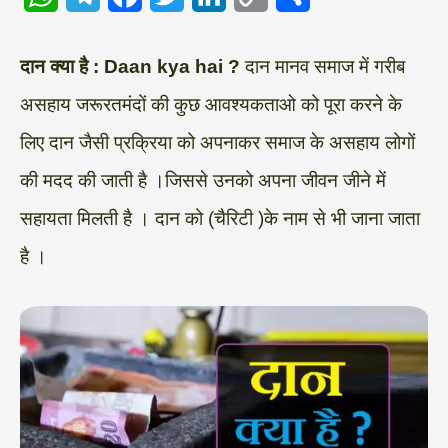
h
e
a
w
i
o
h
a
l
c
i
n
p
a
दान क्या है : Daan kya hai ?
दान मानव समाज में गरीब
t
e
e
t
k
y
r
असहाय जरूरतमंदों की कुछ आवश्यकताओ को पूरा करने के
s
g
b
t
e
L
e
लिए दान जैसी प्रक्रिया को अपनाकर समाज के असहाय लोगों
A
r
o
e
d
i
की मदद की जाती है ।जिससे उनको अपना जीवन जीने में
p
a
o
r
I
n
सहायता मिलती है । दान को (चैरिटी )के नाम से भी जाना जाता
p
m
k
n
k
है ।