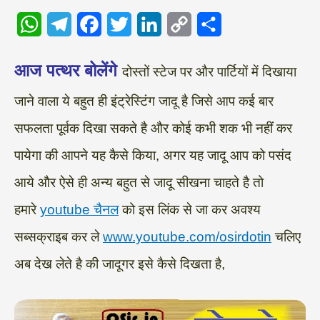
W
T
F
T
L
C
S
आज पत्थर बोलेंगे
दोस्तों स्टेज पर और पार्टियों में दिखाया
h
e
a
w
i
o
h
a
l
c
i
n
p
a
जाने वाला ये बहुत ही इंट्रेस्टिंग जादू है जिसे आप कई बार
t
e
e
t
k
y
r
सफलता पूर्वक दिखा सकते है और कोई कभी शक भी नहीं कर
s
g
b
t
e
L
e
पायेगा की आपने यह कैसे किया, अगर यह जादू आप को पसंद
A
r
o
e
d
i
आये और ऐसे ही अन्य बहुत से जादू सीखना चाहते है तो
p
a
o
r
I
n
हमारे
youtube चैनल
को इस लिंक से जा कर अवश्य
p
m
k
n
k
सब्सक्राइब कर ले
www.youtube.com/osirdotin
चलिए
अब देख लेते है की जादूगर इसे कैसे दिखता है,