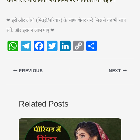
❤ इसे और लोगो (मित्रो/परिवार) के साथ शेयर करे जिससे वह भी जान
सके और इसका लाभ पाए ❤
W
T
F
T
L
C
S
h
e
a
w
i
o
h
PREVIOUS
NEXT
a
l
c
i
n
p
a
t
e
e
t
k
y
r
s
g
b
t
e
L
e
Related Posts
A
r
o
e
d
i
p
a
o
r
I
n
p
m
k
n
k