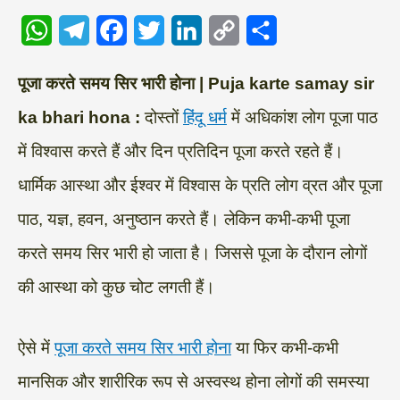
W
T
F
T
L
C
S
पूजा करते समय सिर भारी होना | Puja karte samay sir
h
e
a
w
i
o
h
ka bhari hona :
दोस्तों
हिंदू धर्म
में अधिकांश लोग पूजा पाठ
a
l
c
i
n
p
a
में विश्वास करते हैं और दिन प्रतिदिन पूजा करते रहते हैं।
t
e
e
t
k
y
r
s
g
b
t
e
L
e
धार्मिक आस्था और ईश्वर में विश्वास के प्रति लोग व्रत और पूजा
A
r
o
e
d
i
पाठ, यज्ञ, हवन, अनुष्ठान करते हैं। लेकिन कभी-कभी पूजा
p
a
o
r
I
n
करते समय सिर भारी हो जाता है। जिससे पूजा के दौरान लोगों
p
m
k
n
k
की आस्था को कुछ चोट लगती हैं।
ऐसे में
पूजा करते समय सिर भारी होना
या फिर कभी-कभी
मानसिक और शारीरिक रूप से अस्वस्थ होना लोगों की समस्या