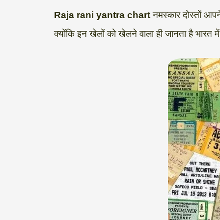
a
l
c
i
n
p
a
Raja rani yantra chart
नमस्कार दोस्तों आपने 
t
e
e
t
k
y
r
क्योंकि इन खेलों को खेलने वाला ही जानता है भारत म
s
g
b
t
e
L
e
A
r
o
e
d
i
p
a
o
r
I
n
p
m
k
n
k