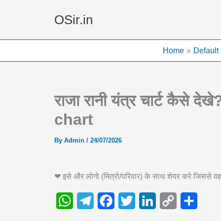
Skip
OSir.in
to
content
Home
Default
राजा रानी यंत्र चार्ट कैसे 
chart
By
Admin
/
24/07/2026
❤ इसे और लोगो (मित्रो/परिवार) के साथ शेयर करे जिससे
W
T
F
T
L
C
S
h
e
a
w
i
o
h