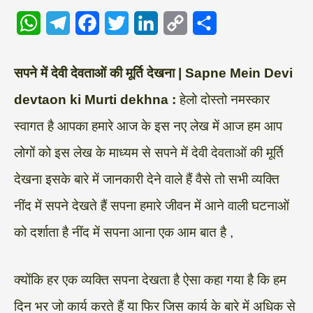
W
T
F
T
L
C
S
h
e
a
w
i
o
h
a
l
c
i
n
p
a
सपने में देवी देवताओं की मूर्ति देखना | Sapne Mein Devi
t
e
e
t
k
y
r
devtaon ki Murti dekhna :
हेलो दोस्तो नमस्कार
s
g
b
t
e
L
e
स्वागत है आपका हमारे आज के इस नए लेख में आज हम आप
A
r
o
e
d
i
लोगों को इस लेख के माध्यम से सपने में देवी देवताओं की मूर्ति
p
a
o
r
I
n
देखना इसके बारे में जानकारी देने वाले हैं वैसे तो सभी व्यक्ति
p
m
k
n
k
नींद में सपने देखते हैं सपना हमारे जीवन में आने वाली घटनाओं
को दर्शाता है नींद में सपना आना एक आम बात है ,
क्योंकि हर एक व्यक्ति सपना देखता है ऐसा कहा गया है कि हम
दिन भर जो कार्य करते हैं या फिर जिस कार्य के बारे में अधिक से