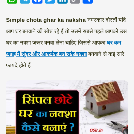
h
e
a
w
i
o
h
a
l
c
i
n
p
a
Simple chota ghar ka naksha
नमस्कार दोस्तों यदि
t
e
e
t
k
y
r
आप घर बनवाने की सोच रहे हैं तो उसमें सबसे पहले आपको उस
s
g
b
t
e
L
e
घर का नक्शा जरूर बनवा लेना चाहिए जिससे आपका
घर कम
A
r
o
e
d
i
जगह में सुंदर और आकर्षक बन सके नक्शा
बनवाने से कई सारे
p
a
o
r
I
n
फायदे होते हैं.
p
m
k
n
k