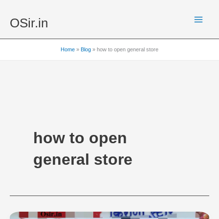
Skip
to
OSir.in
content
Home
Blog
how to open general store
how to open
general store