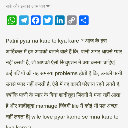
सके और इसका लाभ पाए ❤
W
T
F
T
L
C
S
h
e
a
w
i
o
h
a
l
c
i
n
p
a
Patni pyar na kare to kya kare ? आज के इस
t
e
e
t
k
y
r
आर्टिकल में हम आपको बताने वाले हैं कि, पत्नी अगर आपसे प्यार
s
g
b
t
e
L
e
नहीं करती है, तो आपको ऐसी सिचुएशन में क्या करना चाहिए|
A
r
o
e
d
i
कई पतियों की यह समस्या problems होती है कि, उनकी पत्नी
p
a
o
r
I
n
उनसे प्यार नहीं करती है, ऐसे में वह काफी परेशान रहने लगते हैं,
p
m
k
n
k
क्योंकि पत्नी के प्यार के बिना शादीशुदा जिंदगी में मजा नहीं आता
है और शादीशुदा marriage जिंदगी life में कोई भी पल अच्छा
नहीं लगता है| wife love pyar karne se mna kare to
kya kare ?