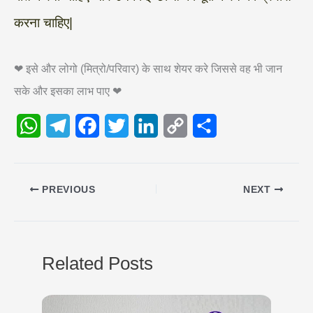
करना चाहिए|
❤ इसे और लोगो (मित्रो/परिवार) के साथ शेयर करे जिससे वह भी जान
सके और इसका लाभ पाए ❤
W
T
F
T
L
C
S
h
e
a
w
i
o
h
a
l
c
i
n
p
a
PREVIOUS
NEXT
t
e
e
t
k
y
r
s
g
b
t
e
L
e
A
r
o
e
d
i
Related Posts
p
a
o
r
I
n
p
m
k
n
k