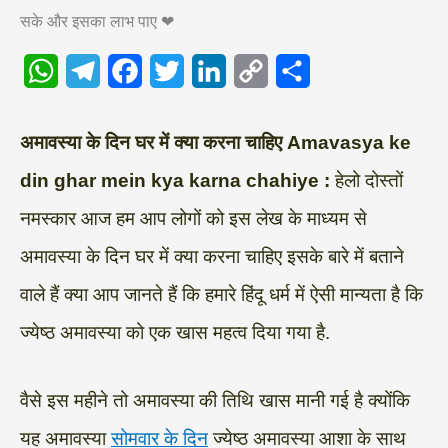
सके और इसका लाभ पाए ❤
W
T
F
T
L
C
S
h
e
a
w
i
o
h
a
l
c
i
n
p
a
अमावस्या के दिन घर में क्या करना चाहिए Amavasya ke
t
e
e
t
k
y
r
din ghar mein kya karna chahiye :
हेलो दोस्तों
s
g
b
t
e
L
e
नमस्कार आज हम आप लोगों को इस लेख के माध्यम से
A
r
o
e
d
i
अमावस्या के दिन घर में क्या करना चाहिए इसके बारे में बताने
p
a
o
r
I
n
वाले हैं क्या आप जानते हैं कि हमारे हिंदू धर्म में ऐसी मान्यता है कि
p
m
k
n
k
ज्येष्ठ अमावस्या को एक खास महत्व दिया गया है.
वैसे इस महीने तो अमावस्या की तिथि खास मानी गई है क्योंकि
यह अमावस्या
सोमवार के दिन
ज्येष्ठ अमावस्या आशा के साथ