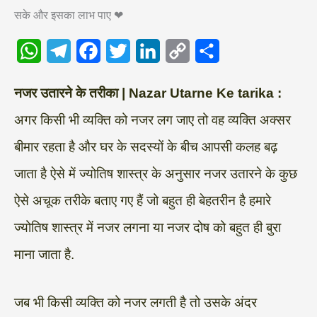
सके और इसका लाभ पाए ❤
W
T
F
T
L
C
S
नजर उतारने के तरीका | Nazar Utarne Ke tarika :
h
e
a
w
i
o
h
अगर किसी भी व्यक्ति को नजर लग जाए तो वह व्यक्ति अक्सर
a
l
c
i
n
p
a
बीमार रहता है और घर के सदस्यों के बीच आपसी कलह बढ़
t
e
e
t
k
y
r
s
g
b
t
e
L
e
जाता है ऐसे में ज्योतिष शास्त्र के अनुसार नजर उतारने के कुछ
A
r
o
e
d
i
ऐसे अचूक तरीके बताए गए हैं जो बहुत ही बेहतरीन है हमारे
p
a
o
r
I
n
ज्योतिष शास्त्र में नजर लगना या नजर दोष को बहुत ही बुरा
p
m
k
n
k
माना जाता है.
जब भी किसी व्यक्ति को नजर लगती है तो उसके अंदर