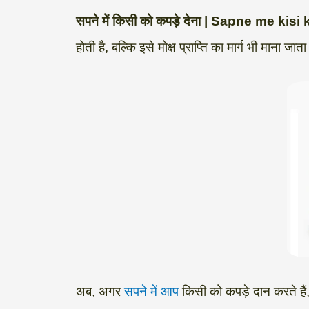
a
l
c
i
n
p
a
सपने में किसी को कपड़े देना | Sapne me ki
t
e
e
t
k
y
r
होती है, बल्कि इसे मोक्ष प्राप्ति का मार्ग भी माना
s
g
b
t
e
L
e
A
r
o
e
d
i
p
a
o
r
I
n
p
m
k
n
k
अब, अगर
सपने में आप
किसी को कपड़े दान करते हैं