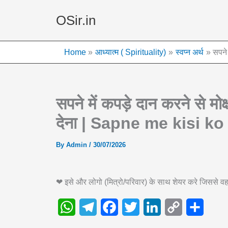
Skip
OSir.in
to
content
Home
आध्यात्म ( Spirituality)
स्वप्न अर्थ
सपने
सपने में कपड़े दान करने से मो
देना | Sapne me kisi k
By
Admin
/
30/07/2026
❤ इसे और लोगो (मित्रो/परिवार) के साथ शेयर करे जिससे
W
T
F
T
L
C
S
h
e
a
w
i
o
h